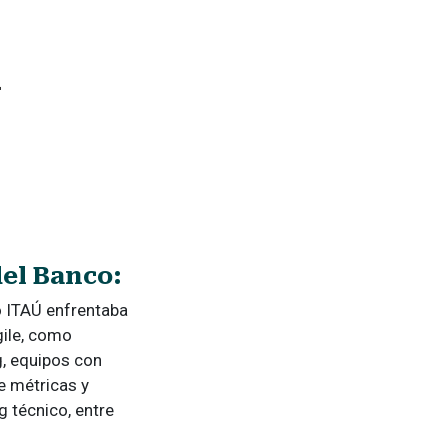
l
del Banco:
o ITAÚ enfrentaba
gile, como
, equipos con
de métricas y
g técnico, entre