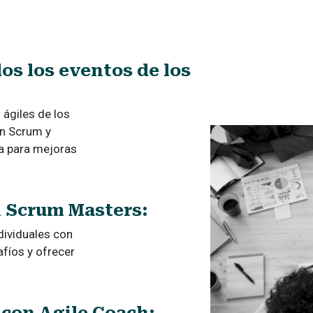
os los eventos de los
ágiles de los
on Scrum y
a para mejoras
n Scrum Masters:
dividuales con
fíos y ofrecer
 con Agile Coach: