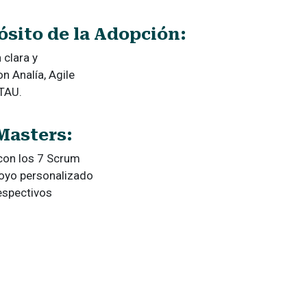
ósito de la Adopción:
clara y
n Analía, Agile
ITAU.
Masters:
con los 7 Scrum
poyo personalizado
respectivos