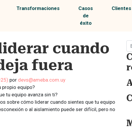
Transformaciones
Casos
Clientes
de
éxito
liderar cuando
Bu
C
deja fuera
r
025)
por
devs@ameba.com.uy
A
u propio equipo?
e tu equipo avanza sin ti?
C
mos sobre cómo liderar cuando sientes que tu equipo
esconexión o al aislamiento puede ser difícil, pero no