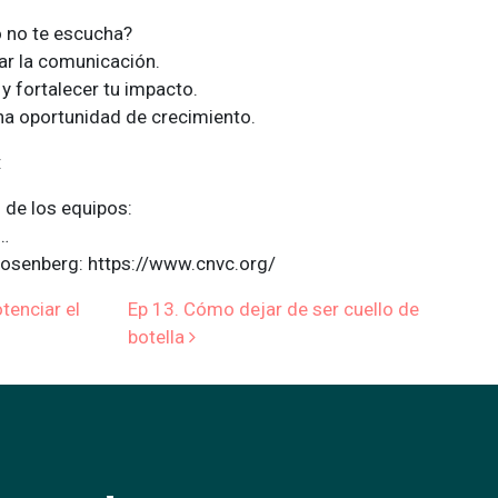
 no te escucha?
ar la comunicación.
 y fortalecer tu impacto.
na oportunidad de crecimiento.
:
 de los equipos:
n…
Rosenberg: https://www.cnvc.org/
de entradas
enciar el
Ep 13. Cómo dejar de ser cuello de
botella