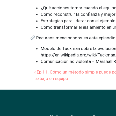
¿Qué acciones tomar cuando el equipo
Cómo reconstruir la confianza y mejor
Estrategias para liderar con el ejemplo
Cómo transformar el aislamiento en u
Recursos mencionados en este episodio
Modelo de Tuckman sobre la evolución
https://en.wikipedia.org/wiki/Tuckma
Comunicación no violenta – Marshall 
Navegación 
Ep 11. Cómo un método simple puede pot
trabajo en equipo