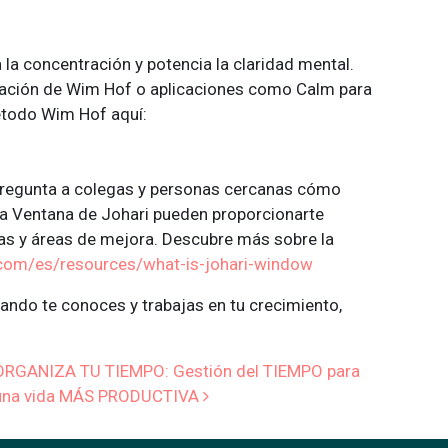
 la concentración y potencia la claridad mental.
ración de Wim Hof o aplicaciones como Calm para
étodo Wim Hof aquí:
 Pregunta a colegas y personas cercanas cómo
la Ventana de Johari pueden proporcionarte
zas y áreas de mejora. Descubre más sobre la
.com/es/resources/what-is-johari-window
ndo te conoces y trabajas en tu crecimiento,
de entradas
ORGANIZA TU TIEMPO: Gestión del TIEMPO para
una vida MÁS PRODUCTIVA