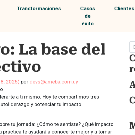
Transformaciones
Casos
Clientes
de
éxito
o: La base del
Bu
C
ectivo
r
28, 2025)
por
devs@ameba.com.uy
A
vo
iderarte a ti mismo. Hoy te compartimos tres
C
utoliderazgo y potenciar tu impacto:
 sobre tu jornada: ¿Cómo te sentiste? ¿Qué impacto
 práctica te ayudará a conocerte mejor y a tomar